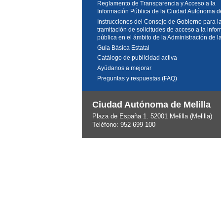
Reglamento de Transparencia y Acceso a la
Información Pública de la Ciudad Autónoma de
Instrucciones del Consejo de Gobierno para l
tramitación de solicitudes de acceso a la info
pública en el ámbito de la Administración de 
Guía Básica Estatal
Catálogo de publicidad activa
Ayúdanos a mejorar
Preguntas y respuestas (FAQ)
Ciudad Autónoma de Melilla
Plaza de España 1. 52001 Melilla (Melilla)
Teléfono: 952 699 100