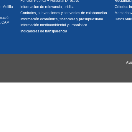
Función Pública y Personal Directivo
Reclamac
 Melilla
Información de relevancia jurídica
Criterios 
a
Contratos, subvenciones y convenios de colaboración
Memorias 
rmación
Información económica, financiera y presupuestaria
Datos Abie
la CAM
Información medioambiental y urbanística
Indicadores de transparencia
Avi