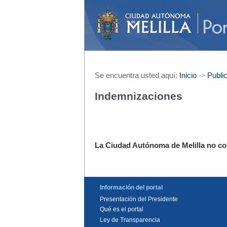
Se encuentra usted aquí:
Inicio
Public
->
Indemnizaciones
La Ciudad Autónoma de Melilla no co
Información del portal
Presentación del Presidente
Qué es el portal
Ley de Transparencia