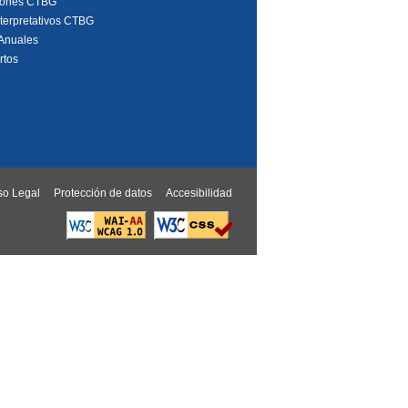
iones CTBG
interpretativos CTBG
Anuales
rtos
so Legal
Protección de datos
Accesibilidad