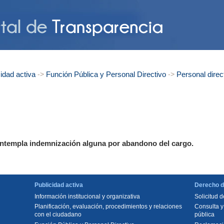
idad activa
Función Pública y Personal Directivo
Personal direc
->
->
ntempla indemnización alguna por abandono del cargo.
Publicidad activa
Derecho d
Información institucional y organizativa
Solicitud 
Planificación, evaluación, procedimientos y relaciones
Consulta y
con el ciudadano
pública