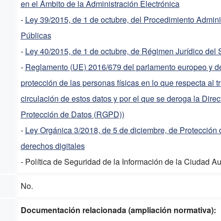
en el Ámbito de la Administración Electrónica
-
Ley 39/2015, de 1 de octubre, del Procedimiento Admin
Públicas
-
Ley 40/2015, de 1 de octubre, de Régimen Jurídico del 
-
Reglamento (UE) 2016/679 del parlamento europeo y del 
protección de las personas físicas en lo que respecta al t
circulación de estos datos y por el que se deroga la Dir
Protección de Datos (RGPD))
-
Ley Orgánica 3/2018, de 5 de diciembre, de Protección 
derechos digitales
- Política de Seguridad de la Información de la Ciudad A
No.
Documentación relacionada (ampliación normativa):