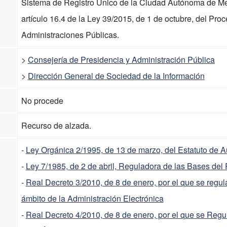
Sistema de Registro Único de la Ciudad Autónoma de Melil
artículo 16.4 de la Ley 39/2015, de 1 de octubre, del Pr
Administraciones Públicas.
>
Consejería de Presidencia y Administración Pública
>
Dirección General de Sociedad de la Información
No procede
Recurso de alzada.
-
Ley Orgánica 2/1995, de 13 de marzo, del Estatuto de A
-
Ley 7/1985, de 2 de abril, Reguladora de las Bases de
-
Real Decreto 3/2010, de 8 de enero, por el que se regu
ámbito de la Administración Electrónica
-
Real Decreto 4/2010, de 8 de enero, por el que se Regu