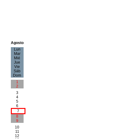
Agosto
Lun
Mar
Mié
Jue
Vie
Sáb
Dom
1
2
3
4
5
6
7
8
9
10
11
12