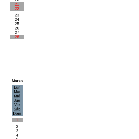
21
22
23
24
25
26
27
28
Marzo
Lun
Mar
Mié
Jue
Vie
Sáb
Dom
1
2
3
4