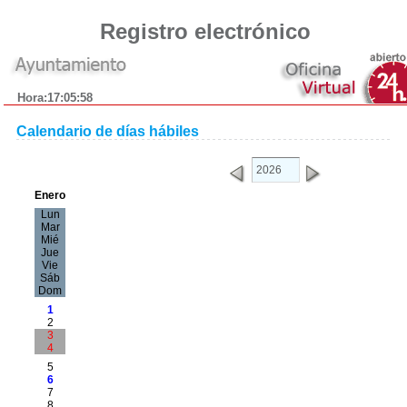
Registro electrónico
Hora:
17:05:58
Calendario de días hábiles
Enero
Lun
Mar
Mié
Jue
Vie
Sáb
Dom
1
2
3
4
5
6
7
8