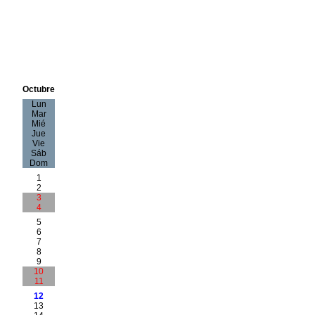
Octubre
Lun
Mar
Mié
Jue
Vie
Sáb
Dom
1
2
3
4
5
6
7
8
9
10
11
12
13