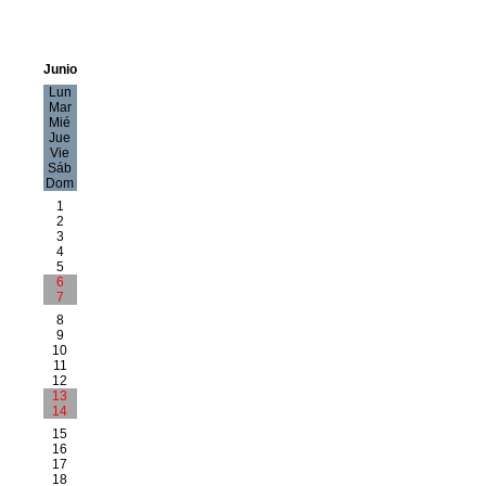
Junio
Lun
Mar
Mié
Jue
Vie
Sáb
Dom
1
2
3
4
5
6
7
8
9
10
11
12
13
14
15
16
17
18