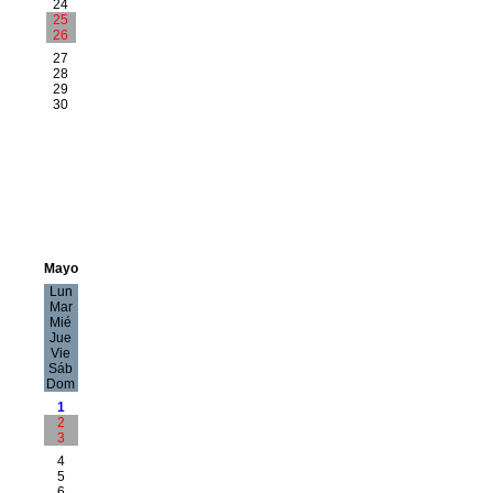
24
25
26
27
28
29
30
Mayo
Lun
Mar
Mié
Jue
Vie
Sáb
Dom
1
2
3
4
5
6